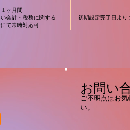
り１ヶ月間
ない会計・税務に関する
​初期設定完了日より
所にて常時対応可
お問い
ご不明点はお気
い。