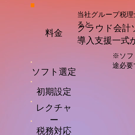
当社グループ
税理
当社グループ税理
ると
ると
クラウド会計
料金
導入支援一式
​※ソ
​※ソ
途必要
途必要
​ソフト選定
初期設定
レクチャ
ー
​税務対応