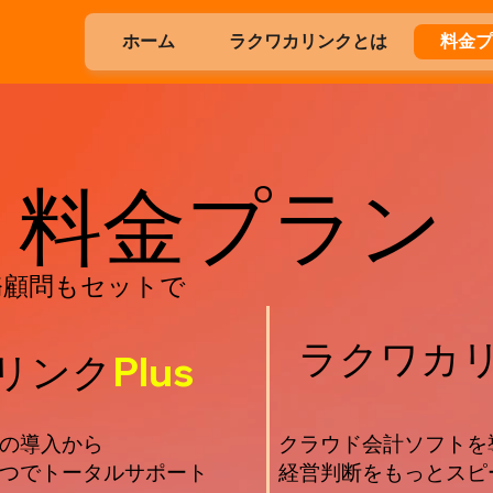
ホーム
ラクワカリンクとは
料金
料金プラン
務顧問もセットで
ラクワカ
リンク
Plus
の導入から
クラウド会計ソフトを
つでトータルサポート
経営判断をもっとスピ