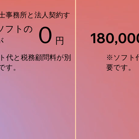
士事務所と
法人
契約す
士事務所と
法人
契約す
０
ソフトの
180,00
円
が
​※ソフト
フト代と税務顧問料が別
フト代と税務顧問料が別
要です。
です。
です。